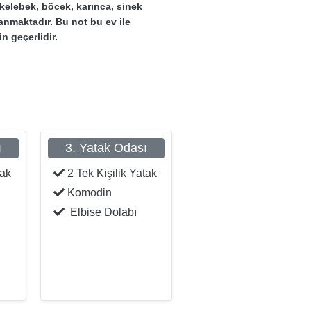
kelebek, böcek, karınca, sinek
lanmaktadır. Bu not bu ev ile
n geçerlidir.
ı
3. Yatak Odası
tak
2 Tek Kişilik Yatak
Komodin
Elbise Dolabı