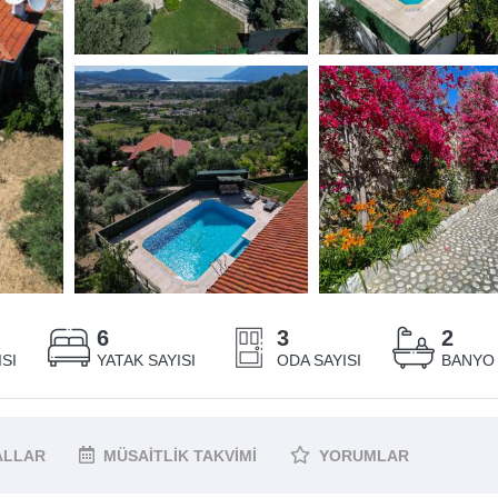
6
3
2
SI
YATAK SAYISI
ODA SAYISI
BANYO 
ALLAR
MÜSAITLIK
TAKVIMI
YORUMLAR