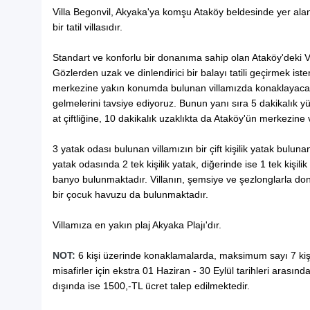
Villa Begonvil, Akyaka'ya komşu Ataköy beldesinde yer a
bir tatil villasıdır.
Standart ve konforlu bir donanıma sahip olan Ataköy'deki Vi
Gözlerden uzak ve dinlendirici bir balayı tatili geçirmek iste
merkezine yakın konumda bulunan villamızda konaklayacak ola
gelmelerini tavsiye ediyoruz. Bunun yanı sıra 5 dakikalık 
at çiftliğine, 10 dakikalık uzaklıkta da Ataköy'ün merkezine 
3 yatak odası bulunan villamızın bir çift kişilik yatak bulun
yatak odasında 2 tek kişilik yatak, diğerinde ise 1 tek kişil
banyo bulunmaktadır. Villanın, şemsiye ve şezlonglarla do
bir çocuk havuzu da bulunmaktadır.
Villamıza en yakın plaj Akyaka Plajı'dır.
NOT:
6 kişi üzerinde konaklamalarda, maksimum sayı 7 kişi
misafirler için ekstra 01 Haziran - 30 Eylül tarihleri arasınd
dışında ise 1500,-TL ücret talep edilmektedir.