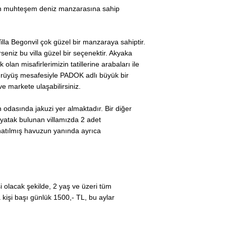
lan muhteşem deniz manzarasına sahip
lla Begonvil çok güzel bir manzaraya sahiptir.
rseniz bu villa güzel bir seçenektir. Akyaka
n misafirlerimizin tatillerine arabaları ile
yürüyüş mesafesiyle PADOK adlı büyük bir
ve markete ulaşabilirsiniz.
an odasında jakuzi yer almaktadır. Bir diğer
ik yatak bulunan villamızda 2 adet
natılmış havuzun yanında ayrıca
 olacak şekilde, 2 yaş ve üzeri tüm
a kişi başı günlük 1500,- TL, bu aylar