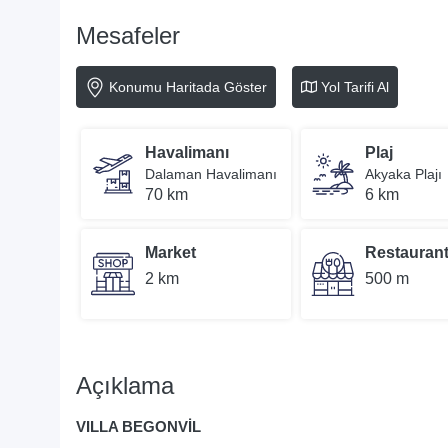
Mesafeler
Konumu Haritada Göster
Yol Tarifi Al
Havalimanı
Plaj
Dalaman Havalimanı
Akyaka Plajı
70 km
6 km
Market
Restauran
2 km
500 m
Açıklama
VILLA BEGONVİL