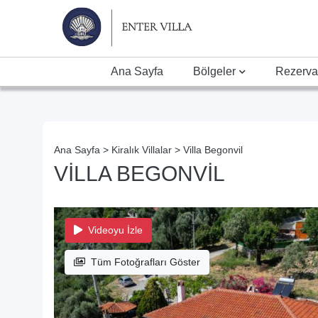
Ana Sayfa
Bölgeler
Rezerva
Ana Sayfa >
Kiralık Villalar >
Villa Begonvil
VILLA BEGONVIL
Videoyu İzle
Tüm Fotoğrafları Göster