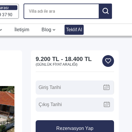
arası
9 37 90
İletişim
Blog
Teklif Al
9.200 TL
-
18.400 TL
(GÜNLÜK FIYAT ARALIĞI)
Rezervasyon Yap