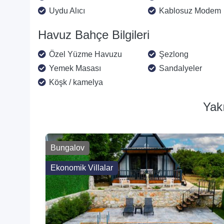
Uydu Alıcı
Kablosuz Modem
Havuz Bahçe Bilgileri
Özel Yüzme Havuzu
Şezlong
Yemek Masası
Sandalyeler
Köşk / kamelya
Yakı
Bungalov
Ekonomik Villalar