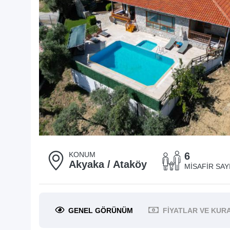
KONUM
6
Akyaka / Ataköy
MISAFIR SAYI
GENEL
GÖRÜNÜM
FIYATLAR
VE KUR