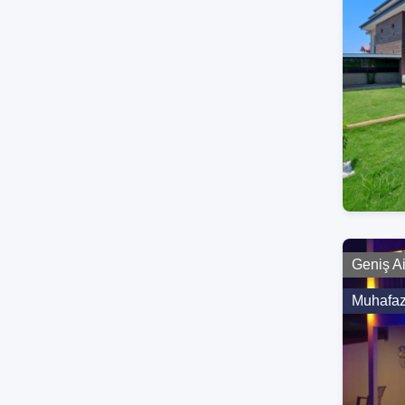
Geniş A
Muhafaza