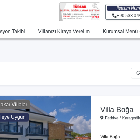
İletişim Num
+90 538 04
syon Takibi
Villanızı Kiraya Verelim
Kurumsal Menü
kar Villalar
Villa Boğa
ileye Uygun
Fethiye / Karagedi
Villa Boğa