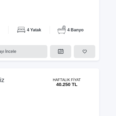
4 Yatak
4 Banyo
ayı İncele
iz
HAFTALIK FİYAT
40.250 TL