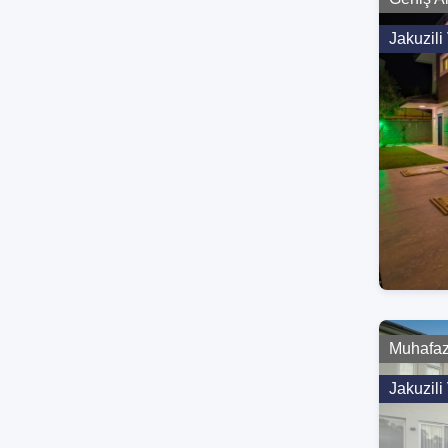
Jakuzili 
Muhafaza
Jakuzili 