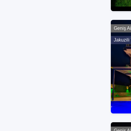
Geniş A
Jakuzili 
Geniş A