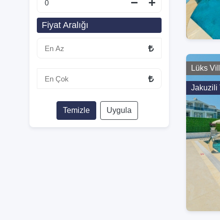
Fiyat Aralığı
Lüks Vil
Jakuzili 
Temizle
Uygula