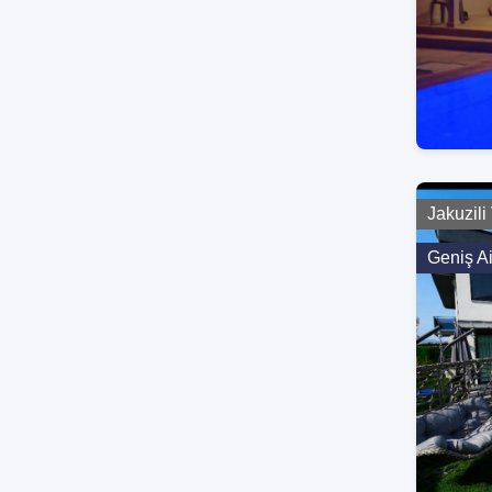
Jakuzili 
Geniş A