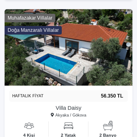
Muhafazakar Villalar
Doğa Manzaralı Villalar
56.350 TL
HAFTALIK FİYAT
Villa Daisy
Akyaka / Gökova
4 Kişi
2 Yatak
2 Banyo