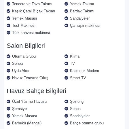
Tencere ve Tava Takımı
Yemek Takımı
Kaşık Çatal Bıçak Takımı
Bardak Takımı
Yemek Masası
Sandalyeler
Tost Makinesi
Çamaşır makinesi
Türk kahvesi makinesi
Salon Bilgileri
Oturma Grubu
Klima
Sehpa
TV
Uydu Alıcı
Kablosuz Modem
Havuz Terasına Çıkış
Smart TV
Havuz Bahçe Bilgileri
Özel Yüzme Havuzu
Şezlong
Şemsiye
Sehpa
Yemek Masası
Sandalyeler
Barbekü (Mangal)
Bahçe oturma grubu