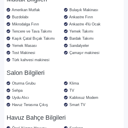
Amerikan Mutfak
Bulaşık Makinası
Buzdolabı
Ankastre Fırın
Mikrodalga Fırın
Ankastre 4'lü Ocak
Tencere ve Tava Takımı
Yemek Takımı
Kaşık Çatal Bıçak Takımı
Bardak Takımı
Yemek Masası
Sandalyeler
Tost Makinesi
Çamaşır makinesi
Türk kahvesi makinesi
Salon Bilgileri
Oturma Grubu
Klima
Sehpa
TV
Uydu Alıcı
Kablosuz Modem
Havuz Terasına Çıkış
Smart TV
Havuz Bahçe Bilgileri