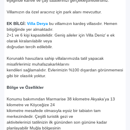
eşliğinde kahve ve çay saatlerinizi gerçekleştirebilirsiniz.
Villamızın da özel aracınız için park alanı mevcuttur.
EK BİLGİ:
Villa Derya
bu villamızın kardeş villasıdır. Hemen
bitişiğinde yer almaktadır.
2+1 ve 6 kişi kapasitelidir. Geniş aileler için Villa Deniz’ e ek
olarak kiralanılabilir veya
doğrudan tercih edilebilir.
Korunaklı havuzlara sahip villalarımızda tatil yapacak
misafirlerimiz muhafazakarlıklarını
kendileri sağlamalıdır. Evlerimizin %100 dışardan görünmemesi
gibi bir olasılık yoktur.
Bölge ve Özellikler
Konumu bakımından Marmarise 38 kilometre Akyaka’ya 13
kilometre ve Köyceğize 24
kilometre mesafede olmasıyla eşsiz bir tabiatın tam
merkezindedir. Çeşitli turistik gezi ve
aktivitelerinizi tatilinizin ilk gününden son gününe kadar
planlayabilir Muğla bölgesinin