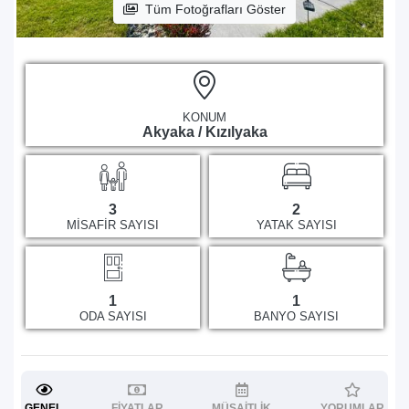
Tüm Fotoğrafları Göster
KONUM
Akyaka / Kızılyaka
3
2
MISAFIR SAYISI
YATAK SAYISI
1
1
ODA SAYISI
BANYO SAYISI
GENEL
FIYATLAR
MÜSAITLIK
YORUMLAR