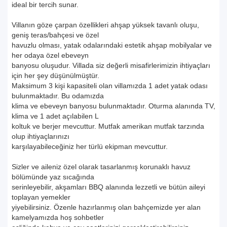
ideal bir tercih sunar.
Villanın göze çarpan özellikleri ahşap yüksek tavanlı oluşu,
geniş teras/bahçesi ve özel
havuzlu olması, yatak odalarındaki estetik ahşap mobilyalar ve
her odaya özel ebeveyn
banyosu oluşudur. Villada siz değerli misafirlerimizin ihtiyaçları
için her şey düşünülmüştür.
Maksimum 3 kişi kapasiteli olan villamızda 1 adet yatak odası
bulunmaktadır. Bu odamızda
klima ve ebeveyn banyosu bulunmaktadır. Oturma alanında TV,
klima ve 1 adet açılabilen L
koltuk ve berjer mevcuttur. Mutfak amerikan mutfak tarzında
olup ihtiyaçlarınızı
karşılayabileceğiniz her türlü ekipman mevcuttur.
Sizler ve aileniz özel olarak tasarlanmış korunaklı havuz
bölümünde yaz sıcağında
serinleyebilir, akşamları BBQ alanında lezzetli ve bütün aileyi
toplayan yemekler
yiyebilirsiniz. Özenle hazırlanmış olan bahçemizde yer alan
kamelyamızda hoş sohbetler