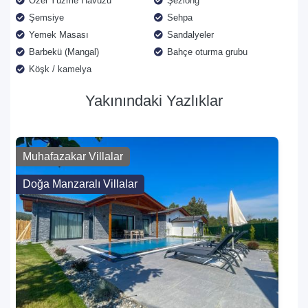
Özel Yüzme Havuzu
Şezlong
Şemsiye
Sehpa
Yemek Masası
Sandalyeler
Barbekü (Mangal)
Bahçe oturma grubu
Köşk / kamelya
Yakınındaki Yazlıklar
Muhafazakar Villalar
Doğa Manzaralı Villalar