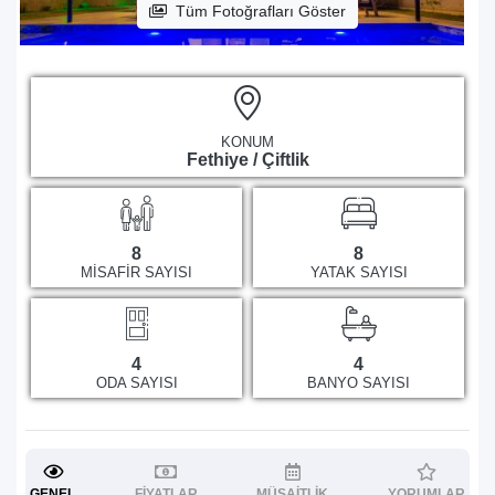
Tüm Fotoğrafları Göster
KONUM
Fethiye / Çiftlik
8
8
MISAFIR SAYISI
YATAK SAYISI
4
4
ODA SAYISI
BANYO SAYISI
GENEL
FIYATLAR
MÜSAITLIK
YORUMLAR