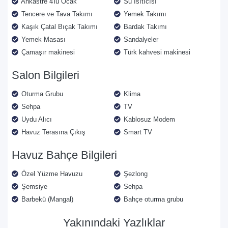
Ankastre 4'lü Ocak
Su Isıtıcısı
Tencere ve Tava Takımı
Yemek Takımı
Kaşık Çatal Bıçak Takımı
Bardak Takımı
Yemek Masası
Sandalyeler
Çamaşır makinesi
Türk kahvesi makinesi
Salon Bilgileri
Oturma Grubu
Klima
Sehpa
TV
Uydu Alıcı
Kablosuz Modem
Havuz Terasına Çıkış
Smart TV
Havuz Bahçe Bilgileri
Özel Yüzme Havuzu
Şezlong
Şemsiye
Sehpa
Barbekü (Mangal)
Bahçe oturma grubu
Yakınındaki Yazlıklar