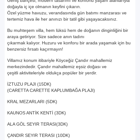
Geniş bahçesi, modern tasarımı ve konforlu yaşam alanlarıyla
doğayla iç içe olmanın keyfini çıkarın.
Özel yüzme havuzu, verandasında gün batımı manzarası ve
tertemiz hava ile her anınızı bir tatil gibi yaşayacaksınız.
Bu muhteşem villa, hem lüksü hem de doğanın dinginliğini bir
araya getiriyor. Size sadece anın tadını
çıkarmak kalıyor. Huzuru ve konforu bir arada yaşamak için bu
benzersiz fırsatı kaçırmayın!
Villamız konum itibariyle Köyceğiz Çandır mahallemiz
merkezindedir. Çandır mahallemiz eşsiz doğası ve
çeşitli aktiviteleriyle oldukça popüler bir yerdir.
İZTUZU PLAJI (15DK)
(CARETTA CARETTE KAPLUMBAĞA PLAJI)
KRAL MEZARLARI (5DK)
KAUNOS ANTİK KENTİ (3DK)
ALA GÖL SEYIR TERASI(3DK)
ÇANDIR SEYIR TERASI (10DK)