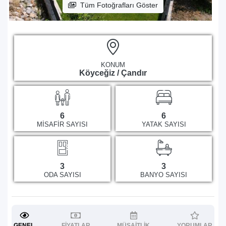
Tüm Fotoğrafları Göster
KONUM
Köyceğiz / Çandır
6
6
MISAFIR SAYISI
YATAK SAYISI
3
3
ODA SAYISI
BANYO SAYISI
GENEL
FIYATLAR
MÜSAITLIK
YORUMLAR